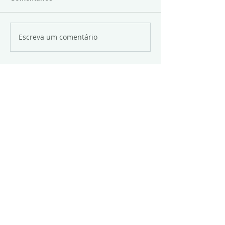
Escreva um comentário
(27) 3145-5555
Unidades:
Praia do Canto
Vila Velha
Vitória Apart Hospital
© 2016 by Angiolab Vitória. Todos os
direitos reservados. Desenvolvido