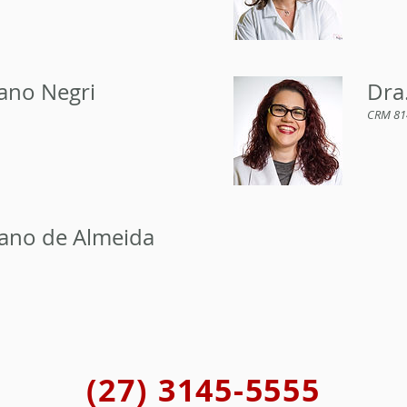
iano Negri
Dra
CRM 81
iano de Almeida
(27) 3145-5555