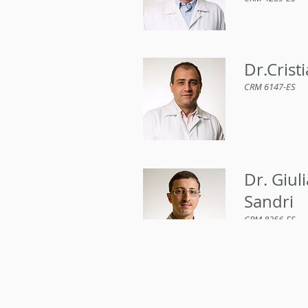
Dr.Crist
CRM 6147-ES
Dr. Giul
Sandri
CRM 8256-ES