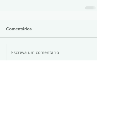
Comentários
Escreva um comentário
(27) 3145-5555
Unidades:
Praia do Canto
Vila Velha
Vitória Apart Hospital