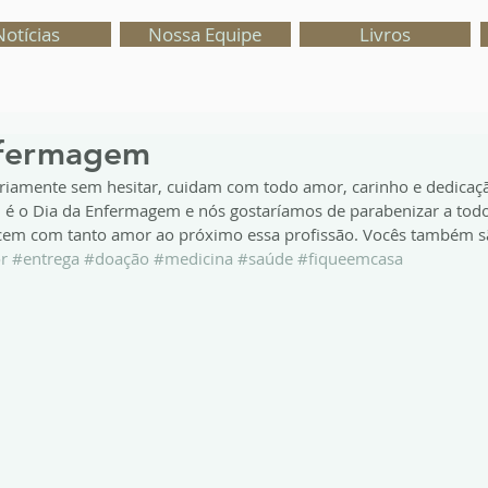
Notícias
Nossa Equipe
Livros
nfermagem
ariamente sem hesitar, cuidam com todo amor, carinho e dedica
, é o Dia da Enfermagem e nós gostaríamos de parabenizar a todos
cem com tanto amor ao próximo essa profissão. Vocês também sã
r
#entrega
#doação
#medicina
#saúde
#fiqueemcasa