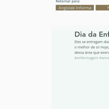
Retornar para:
Angiolab Informa
Dia da E
Eles se entregam di
o melhor de si! Hoje
dessa área que exer
#enfermagem
#amo